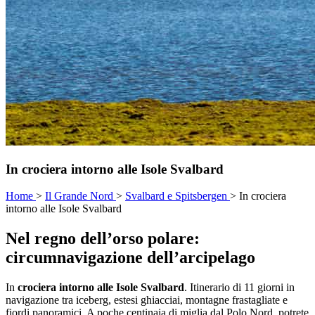
In crociera intorno alle Isole Svalbard
Home
>
Il Grande Nord
>
Svalbard e Spitsbergen
>
In crociera
intorno alle Isole Svalbard
Nel regno dell’orso polare:
circumnavigazione dell’arcipelago
In
crociera intorno alle Isole Svalbard
. Itinerario di 11 giorni in
navigazione tra iceberg, estesi ghiacciai, montagne frastagliate e
fiordi panoramici. A poche centinaia di miglia dal Polo Nord, potrete