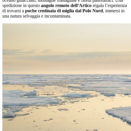
oceano ghiacciato, montagne frastagliate e fiordi panoramici. Una
spedizione in questo
angolo remoto dell’Artico
regala l’esperienza
di trovarsi a
poche centinaia di miglia dal Polo Nord
, immersi in
una natura selvaggia e incontaminata.