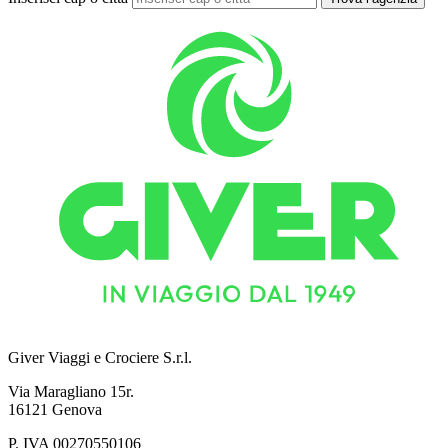
Giver Viaggi e Crociere S.r.l.
Via Maragliano 15r.
16121 Genova
P. IVA 00270550106