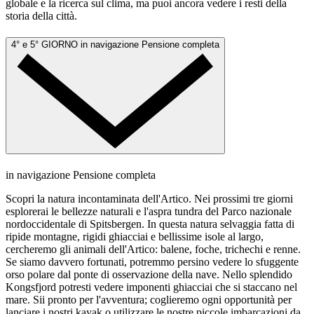
globale e la ricerca sul clima, ma puoi ancora vedere i resti della
storia della città.
4° e 5° GIORNO
in navigazione
Pensione completa
in navigazione
Pensione completa
Scopri la natura incontaminata dell'Artico. Nei prossimi tre giorni
esplorerai le bellezze naturali e l'aspra tundra del Parco nazionale
nordoccidentale di Spitsbergen. In questa natura selvaggia fatta di
ripide montagne, rigidi ghiacciai e bellissime isole al largo,
cercheremo gli animali dell'Artico: balene, foche, trichechi e renne.
Se siamo davvero fortunati, potremmo persino vedere lo sfuggente
orso polare dal ponte di osservazione della nave. Nello splendido
Kongsfjord potresti vedere imponenti ghiacciai che si staccano nel
mare. Sii pronto per l'avventura; coglieremo ogni opportunità per
lanciare i nostri kayak o utilizzare le nostre piccole imbarcazioni da