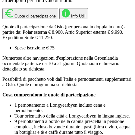
all'aeroporto per il tuo volo di ritorno.
Quote di partecipazione
Info Utili
Quote di partecipazione da Oslo (per persona in doppia in euro) a
partire da: Polar esterna € 8.900, Artic Superior esterna € 9.990,
Expedition Suite € 11.250.
Spese iscrizione € 75
Numerose altre navigazioni d'esplorazione nella Groenlandia
occidentale partenze da 10 a 21 giorni. Quotazioni e itinerario
dettagliato su richiesta.
Possibilità di pacchetto voli dall’Italia e pernottamenti supplementari
a Oslo. Quote e programma su richiesta.
Cosa comprendono le quote di partecipazione
1 pernottamento a Longyearbyen incluso cena e
pernottamento.
Tour orientativo della città a Longyearbyen in lingua inglese.
9 pernottamenti a bordo nella cabina prescelta in pensione
completa, incluso bevande durante i pasti (birra e vino, acqua
in bottiglia) e tè e caffè durante tutto il viaggio.