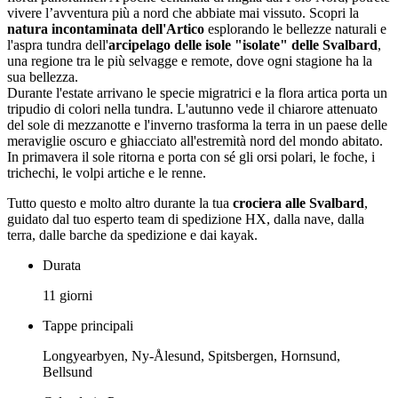
vivere l’avventura più a nord che abbiate mai vissuto. Scopri la
natura incontaminata dell'Artico
esplorando le bellezze naturali e
l'aspra tundra dell'
arcipelago delle isole "isolate" delle Svalbard
,
una regione tra le più selvagge e remote, dove ogni stagione ha la
sua bellezza.
Durante l'estate arrivano le specie migratrici e la flora artica porta un
tripudio di colori nella tundra. L'autunno vede il chiarore attenuato
del sole di mezzanotte e l'inverno trasforma la terra in un paese delle
meraviglie oscuro e ghiacciato all'estremità nord del mondo abitato.
In primavera il sole ritorna e porta con sé gli orsi polari, le foche, i
trichechi, le volpi artiche e le renne.
Tutto questo e molto altro durante la tua
crociera alle Svalbard
,
guidato dal tuo esperto team di spedizione HX, dalla nave, dalla
terra, dalle barche da spedizione e dai kayak.
Durata
11 giorni
Tappe principali
Longyearbyen, Ny-Ålesund, Spitsbergen, Hornsund,
Bellsund