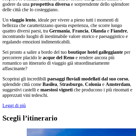
godere da una
prospettiva diversa
e sorprendente dello splendore
delle città che lo costeggiano.
Un
viaggio lento
, ideale per vivere a pieno tutti i momenti di
bellezza che caratterizzano questa esperienza, che scorre lungo
quattro diversi paesi, tra
Germania
,
Francia
,
Olanda
e
Fiandre
,
incontrando luoghi di inestimabile valore storico e paesaggistico e
regalando emozioni indimenticabili.
Sei pronto a salire a bordo del tuo
boutique hotel galleggiante
per
percorrere placido le
acque del Reno
e rendere ancora più
romantico un itinerario di viaggio già straordinariamente
affascinante?
Scoprirai gli incredibili
paesaggi fluviali modellati dal suo corso
,
splendide città come
Basilea
,
Strasburgo
,
Colonia
e
Amsterdam
,
suggestivi castelli e
maestosi vigneti
che producono i più rinomati e
apprezzati vini tedeschi.
Leggi di più
Scegli l’itinerario