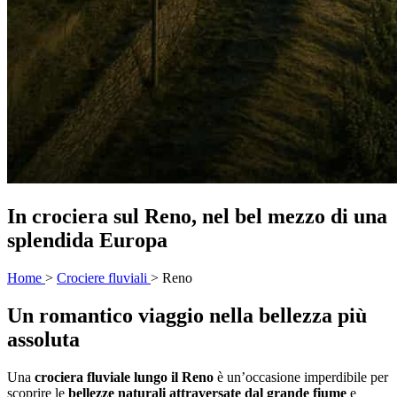
In crociera sul Reno, nel bel mezzo di una
splendida Europa
Home
>
Crociere fluviali
>
Reno
Un romantico viaggio nella bellezza più
assoluta
Una
crociera fluviale lungo il Reno
è un’occasione imperdibile per
scoprire le
bellezze naturali attraversate dal grande fiume
e