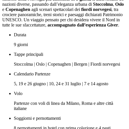
nazioni diverse, passando dall’eleganza urbana di
Stoccolma
,
Oslo
e
Copenaghen
agli scenari spettacolari dei
fiordi norvegesi
, tra
crociere panoramiche, treni storici e paesaggi dichiarati Patrimonio
UNESCO. Un viaggio pensato per chi desidera vivere il Nord in
tutte le sue sfaccettature,
accompagnato dall’esperienza Giver
.
Durata
9 giorni
Tappe principali
Stoccolma | Oslo | Copenaghen | Bergen | Fiordi norvegesi
Calendario Partenze
5, 19 e 26 giugno | 10, 24 e 31 luglio | 7 e 14 agosto
Volo
Partenze con voli di linea da Milano, Roma e altre città
italiane
Soggiorni e pernottamenti
8 pernottamenti in hotel con prima colazione e 4 pasti