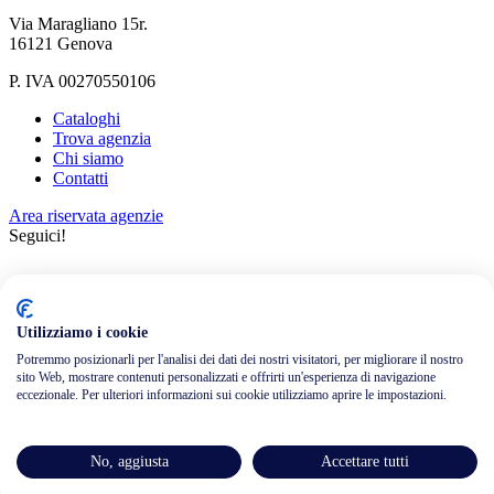
Via Maragliano 15r.
16121 Genova
P. IVA 00270550106
Cataloghi
Trova agenzia
Chi siamo
Contatti
Area riservata agenzie
Seguici!
Utilizziamo i cookie
Potremmo posizionarli per l'analisi dei dati dei nostri visitatori, per migliorare il nostro
sito Web, mostrare contenuti personalizzati e offrirti un'esperienza di navigazione
Informativa privacy
eccezionale. Per ulteriori informazioni sui cookie utilizziamo aprire le impostazioni.
Cookie policy
Credits
Assicurazioni
No, aggiusta
Accettare tutti
Condizioni generali