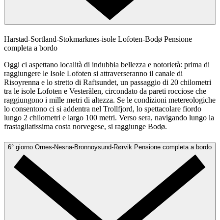
Harstad-Sortland-Stokmarknes-isole Lofoten-Bodø
Pensione
completa a bordo
Oggi ci aspettano località di indubbia bellezza e notorietà: prima di
raggiungere le Isole Lofoten si attraverseranno il canale di
Risoyrenna e lo stretto di Raftsundet, un passaggio di 20 chilometri
tra le isole Lofoten e Vesterålen, circondato da pareti rocciose che
raggiungono i mille metri di altezza. Se le condizioni metereologiche
lo consentono ci si addentra nel Trollfjord, lo spettacolare fiordo
lungo 2 chilometri e largo 100 metri. Verso sera, navigando lungo la
frastagliatissima costa norvegese, si raggiunge Bodø.
6° giorno
Ornes-Nesna-Bronnoysund-Rørvik
Pensione completa a bordo