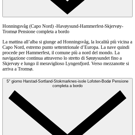
Honningsvåg (Capo Nord) -Havøysund-Hammerfest-Skjervøy-
Tromsø
Pensione completa a bordo
La mattina all’alba si giunge ad Honningsvåg, la località più vicina a
Capo Nord, estremo punto settentrionale d’Europa. La nave quindi
procede per Hammerfest, il comune più a nord del mondo. La
navigazione continua attraverso lo stretto di Sørøysundet fino a
Skjervøy e lungo il meraviglioso Lyngenfjord. Verso mezzanotte si
arriva a Tromsø.
5° giorno
Harstad-Sortland-Stokmarknes-isole Lofoten-Bodø
Pensione
completa a bordo