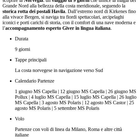
scoprire la
Norvegia
: un
viaggio di 9 giorni
che unisce la magia del
Grande Nord alla bellezza della costa meridionale, seguendo la
storica rotta dei postali Havila
. Dall’estremo nord di Kirkenes fino
alla vivace Bergen, si naviga tra fiordi spettacolari, arcipelaghi
iconici e porti carichi di storia, con il comfort di una nave moderna e
l’
accompagnamento esperto Giver in lingua italiana
.
Durata
9 giorni
Tappe principali
La costa norvegese in navigazione verso Sud
Calendario Partenze
1 giugno MS Capella | 12 giugno MS Capella | 26 giugno MS
Pollux | 4 luglio MS Capella | 15 luglio MS Capella | 26 luglio
MS Capella | 3 agosto MS Polaris | 12 agosto MS Castor | 25
agosto MS Polaris | 5 settembre MS Polaris
Volo
Partenze con voli di linea da Milano, Roma e altre città
italiane