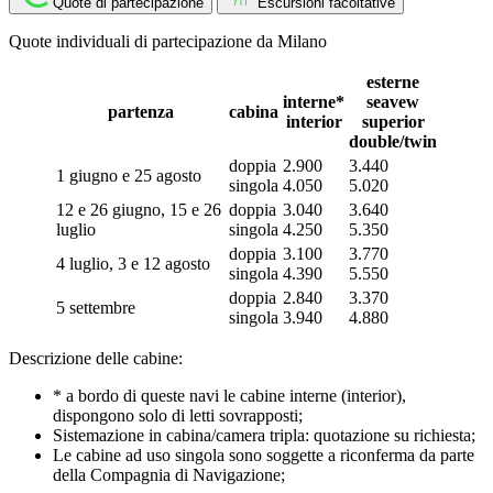
Quote di partecipazione
Escursioni facoltative
Quote individuali di partecipazione da Milano
esterne
interne*
seavew
partenza
cabina
interior
superior
double/twin
doppia
2.900
3.440
1 giugno e 25 agosto
singola
4.050
5.020
12 e 26 giugno, 15 e 26
doppia
3.040
3.640
luglio
singola
4.250
5.350
doppia
3.100
3.770
4 luglio, 3 e 12 agosto
singola
4.390
5.550
doppia
2.840
3.370
5 settembre
singola
3.940
4.880
Descrizione delle cabine:
* a bordo di queste navi le cabine interne (interior),
dispongono solo di letti sovrapposti;
Sistemazione in cabina/camera tripla: quotazione su richiesta;
Le cabine ad uso singola sono soggette a riconferma da parte
della Compagnia di Navigazione;