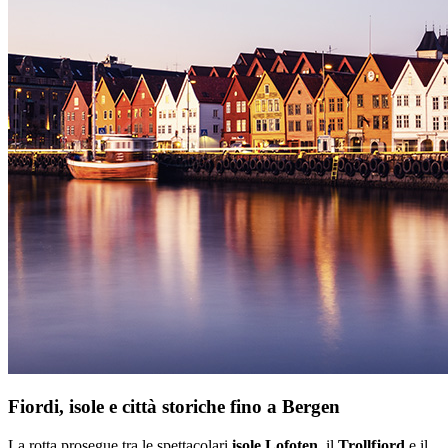
Fiordi, isole e città storiche fino a Bergen
La rotta prosegue tra le spettacolari
isole Lofoten
, il
Trollfjord
e il