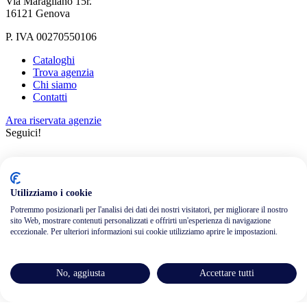
Via Maragliano 15r.
16121 Genova
P. IVA 00270550106
Cataloghi
Trova agenzia
Chi siamo
Contatti
Area riservata agenzie
Seguici!
Utilizziamo i cookie
Potremmo posizionarli per l'analisi dei dati dei nostri visitatori, per migliorare il nostro
sito Web, mostrare contenuti personalizzati e offrirti un'esperienza di navigazione
Informativa privacy
eccezionale. Per ulteriori informazioni sui cookie utilizziamo aprire le impostazioni.
Cookie policy
Credits
Assicurazioni
No, aggiusta
Accettare tutti
Condizioni generali