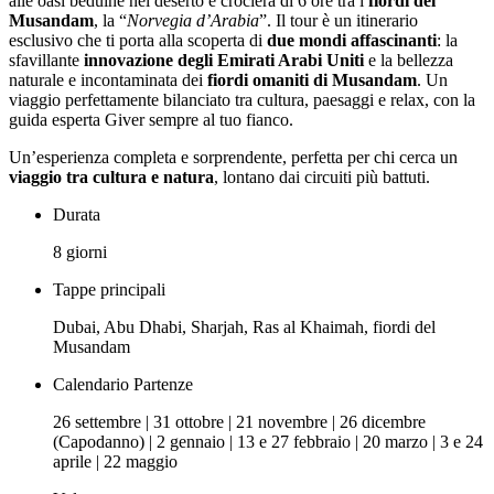
alle oasi beduine nel deserto e crociera di 6 ore tra i
fiordi del
Musandam
, la “
Norvegia d’Arabia
”. Il tour è un itinerario
esclusivo che ti porta alla scoperta di
due mondi affascinanti
: la
sfavillante
innovazione degli Emirati Arabi Uniti
e la bellezza
naturale e incontaminata dei
fiordi omaniti di Musandam
. Un
viaggio perfettamente bilanciato tra cultura, paesaggi e relax, con la
guida esperta Giver sempre al tuo fianco.
Un’esperienza completa e sorprendente, perfetta per chi cerca un
viaggio tra cultura e natura
, lontano dai circuiti più battuti.
Durata
8 giorni
Tappe principali
Dubai, Abu Dhabi, Sharjah, Ras al Khaimah, fiordi del
Musandam
Calendario Partenze
26 settembre | 31 ottobre | 21 novembre | 26 dicembre
(Capodanno) | 2 gennaio | 13 e 27 febbraio | 20 marzo | 3 e 24
aprile | 22 maggio