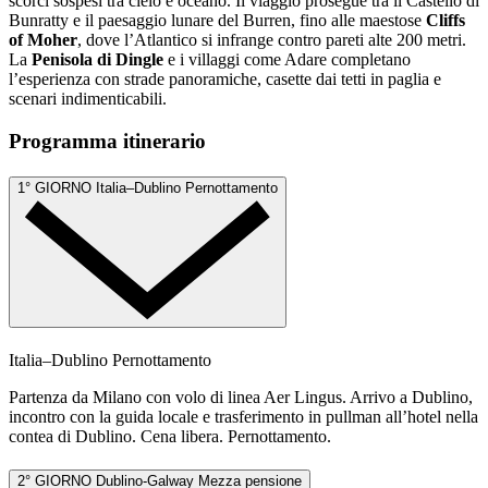
scorci sospesi tra cielo e oceano. Il viaggio prosegue tra il Castello di
Bunratty e il paesaggio lunare del Burren, fino alle maestose
Cliffs
of Moher
, dove l’Atlantico si infrange contro pareti alte 200 metri.
La
Penisola di Dingle
e i villaggi come Adare completano
l’esperienza con strade panoramiche, casette dai tetti in paglia e
scenari indimenticabili.
Programma itinerario
1° GIORNO
Italia–Dublino
Pernottamento
Italia–Dublino
Pernottamento
Partenza da Milano con volo di linea Aer Lingus. Arrivo a Dublino,
incontro con la guida locale e trasferimento in pullman all’hotel nella
contea di Dublino. Cena libera. Pernottamento.
2° GIORNO
Dublino-Galway
Mezza pensione