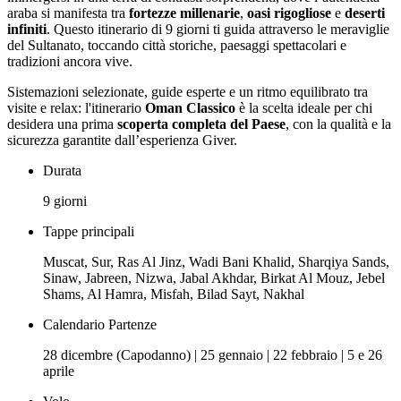
araba si manifesta tra
fortezze millenarie
,
oasi rigogliose
e
deserti
infiniti
. Questo itinerario di 9 giorni ti guida attraverso le meraviglie
del Sultanato, toccando città storiche, paesaggi spettacolari e
tradizioni ancora vive.
Sistemazioni selezionate, guide esperte e un ritmo equilibrato tra
visite e relax: l'itinerario
Oman Classico
è la scelta ideale per chi
desidera una prima
scoperta completa del Paese
, con la qualità e la
sicurezza garantite dall’esperienza Giver.
Durata
9 giorni
Tappe principali
Muscat, Sur, Ras Al Jinz, Wadi Bani Khalid, Sharqiya Sands,
Sinaw, Jabreen, Nizwa, Jabal Akhdar, Birkat Al Mouz, Jebel
Shams, Al Hamra, Misfah, Bilad Sayt, Nakhal
Calendario Partenze
28 dicembre (Capodanno) | 25 gennaio | 22 febbraio | 5 e 26
aprile