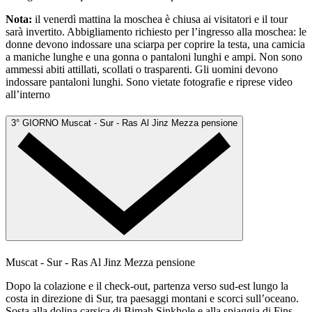
Nota:
il venerdì mattina la moschea è chiusa ai visitatori e il tour
sarà invertito. Abbigliamento richiesto per l’ingresso alla moschea: le
donne devono indossare una sciarpa per coprire la testa, una camicia
a maniche lunghe e una gonna o pantaloni lunghi e ampi. Non sono
ammessi abiti attillati, scollati o trasparenti. Gli uomini devono
indossare pantaloni lunghi. Sono vietate fotografie e riprese video
all’interno
3° GIORNO
Muscat - Sur - Ras Al Jinz
Mezza pensione
Muscat - Sur - Ras Al Jinz
Mezza pensione
Dopo la colazione e il check-out, partenza verso sud-est lungo la
costa in direzione di Sur, tra paesaggi montani e scorci sull’oceano.
Sosta alla dolina carsica di Bimah Sinkhole e alla spiaggia di Fins.