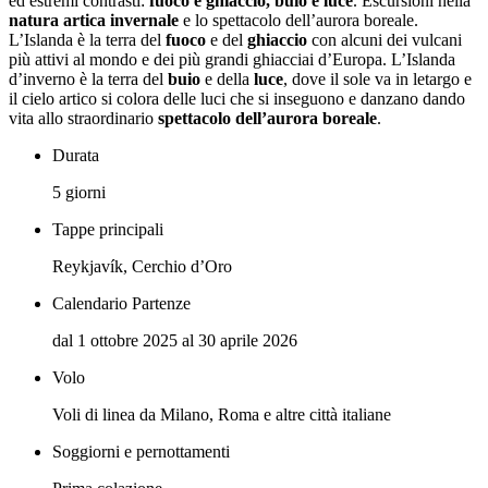
ed estremi contrasti:
fuoco e ghiaccio, buio e luce
. Escursioni nella
natura artica invernale
e lo spettacolo dell’aurora boreale.
L’Islanda è la terra del
fuoco
e del
ghiaccio
con alcuni dei vulcani
più attivi al mondo e dei più grandi ghiacciai d’Europa. L’Islanda
d’inverno è la terra del
buio
e della
luce
, dove il sole va in letargo e
il cielo artico si colora delle luci che si inseguono e danzano dando
vita allo straordinario
spettacolo dell’aurora boreale
.
Durata
5 giorni
Tappe principali
Reykjavík, Cerchio d’Oro
Calendario Partenze
dal 1 ottobre 2025 al 30 aprile 2026
Volo
Voli di linea da Milano, Roma e altre città italiane
Soggiorni e pernottamenti