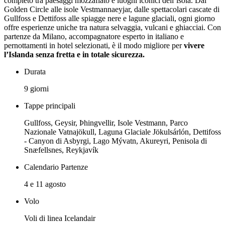
completo tra paesaggi mozzafiato e luoghi iconici dell’isola. Dal
Golden Circle alle isole Vestmannaeyjar, dalle spettacolari cascate di
Gullfoss e Dettifoss alle spiagge nere e lagune glaciali, ogni giorno
offre esperienze uniche tra natura selvaggia, vulcani e ghiacciai. Con
partenze da Milano, accompagnatore esperto in italiano e
pernottamenti in hotel selezionati, è il modo migliore per
vivere
l’Islanda senza fretta e in totale sicurezza.
Durata
9 giorni
Tappe principali
Gullfoss, Geysir, Þhingvellir, Isole Vestmann, Parco
Nazionale Vatnajökull, Laguna Glaciale Jökulsárlón, Dettifoss
- Canyon di Asbyrgi, Lago Mývatn, Akureyri, Penisola di
Snæfellsnes, Reykjavík
Calendario Partenze
4 e 11 agosto
Volo
Voli di linea Icelandair