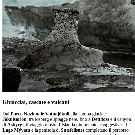
Ghiacciai, cascate e vulcani
Dal
Parco Nazionale Vatnajökull
alla laguna glaciale
Jökulsárlón
, tra iceberg e spiagge nere, fino a
Dettifoss
e il canyon
di
Ásbyrgi
, il viaggio mostra l’Islanda più potente e suggestiva. Il
Lago Mývatn
e la penisola di
Snæfellsnes
completano il percorso