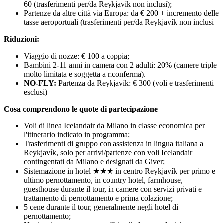
60 (trasferimenti per/da Reykjavík non inclusi);
Partenze da altre città via Europa: da € 200 + incremento delle
tasse aeroportuali (trasferimenti per/da Reykjavík non inclusi
Riduzioni:
Viaggio di nozze: € 100 a coppia;
Bambini 2-11 anni in camera con 2 adulti: 20% (camere triple
molto limitata e soggetta a riconferma).
NO-FLY:
Partenza da Reykjavík: € 300 (voli e trasferimenti
esclusi)
Cosa comprendono le quote di partecipazione
Voli di linea Icelandair da Milano in classe economica per
l'itinerario indicato in programma;
Trasferimenti di gruppo con assistenza in lingua italiana a
Reykjavík, solo per arrivi/partenze con voli Icelandair
contingentati da Milano e designati da Giver;
Sistemazione in hotel ★★★ in centro Reykjavík per primo e
ultimo pernottamento, in country hotel, farmhouse,
guesthouse durante il tour, in camere con servizi privati e
trattamento di pernottamento e prima colazione;
5 cene durante il tour, generalmente negli hotel di
pernottamento;