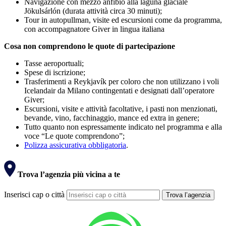
Navigazione con mezzo anfibio alla laguna glaciale
Jökulsárlón (durata attività circa 30 minuti);
Tour in autopullman, visite ed escursioni come da programma,
con accompagnatore Giver in lingua italiana
Cosa non comprendono le quote di partecipazione
Tasse aeroportuali;
Spese di iscrizione;
Trasferimenti a Reykjavík per coloro che non utilizzano i voli
Icelandair da Milano contingentati e designati dall’operatore
Giver;
Escursioni, visite e attività facoltative, i pasti non menzionati,
bevande, vino, facchinaggio, mance ed extra in genere;
Tutto quanto non espressamente indicato nel programma e alla
voce “Le quote comprendono”;
Polizza assicurativa obbligatoria
.
Trova l’agenzia più vicina a te
Inserisci cap o città
Trova l’agenzia