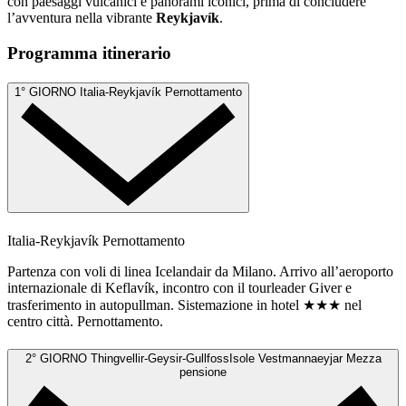
con paesaggi vulcanici e panorami iconici, prima di concludere
l’avventura nella vibrante
Reykjavík
.
Programma itinerario
1° GIORNO
Italia-Reykjavík
Pernottamento
Italia-Reykjavík
Pernottamento
Partenza con voli di linea Icelandair da Milano. Arrivo all’aeroporto
internazionale di Keflavík, incontro con il tourleader Giver e
trasferimento in autopullman. Sistemazione in hotel ★★★ nel
centro città. Pernottamento.
2° GIORNO
Thingvellir-Geysir-GullfossIsole Vestmannaeyjar
Mezza
pensione