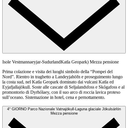
Isole Vestmannaeyjar-SudurlandKatla Geopark)
Mezza pensione
Prima colazione e visita dei luoghi simbolo della “Pompei del
Nord”. Rientro in traghetto a Landeyjahöfn e proseguimento lungo
la costa sud, nel Katla Geopark dominato dai vulcani Katla ed
Eyjafjallajökull. Soste alle cascate di Seljalandsfoss e Skógafoss e al
promontorio di Dyrhólaey, con il suo arco di roccia lavica proteso
sull’oceano. Sistemazione in hotel, cena e pernottamento.
4° GIORNO
Parco Nazionale Vatnajökull-Laguna glaciale Jökulsárlón
Mezza pensione