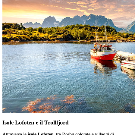
Isole Lofoten e il Trollfjord
Attraversa le
isole Lofoten
, tra Rorbu colorate e villaggi di