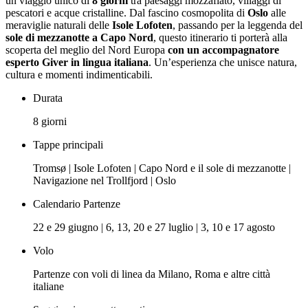
un viaggio unico di
8 giorni
tra paesaggi mozzafiato, villaggi di
pescatori e acque cristalline. Dal fascino cosmopolita di
Oslo
alle
meraviglie naturali delle
Isole Lofoten
, passando per la leggenda del
sole di mezzanotte a Capo Nord
, questo itinerario ti porterà alla
scoperta del meglio del Nord Europa
con un accompagnatore
esperto Giver in lingua italiana
. Un’esperienza che unisce natura,
cultura e momenti indimenticabili.
Durata
8 giorni
Tappe principali
Tromsø | Isole Lofoten | Capo Nord e il sole di mezzanotte |
Navigazione nel Trollfjord | Oslo
Calendario Partenze
22 e 29 giugno | 6, 13, 20 e 27 luglio | 3, 10 e 17 agosto
Volo
Partenze con voli di linea da Milano, Roma e altre città
italiane