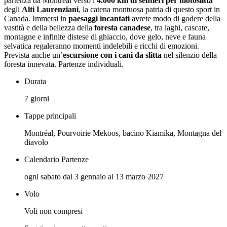
partenza da Montréal verso i
4.000 km di sentieri per motoslitta
degli
Alti Laurenziani
, la catena montuosa patria di questo sport in
Canada. Immersi in
paesaggi incantati
avrete modo di godere della
vastità e della bellezza della
foresta canadese
, tra laghi, cascate,
montagne e infinite distese di ghiaccio, dove gelo, neve e fauna
selvatica regaleranno momenti indelebili e ricchi di emozioni.
Prevista anche un’
escursione con i cani da slitta
nel silenzio della
foresta innevata. Partenze individuali.
Durata
7 giorni
Tappe principali
Montréal, Pourvoirie Mekoos, bacino Kiamika, Montagna del
diavolo
Calendario Partenze
ogni sabato dal 3 gennaio al 13 marzo 2027
Volo
Voli non compresi