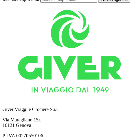
Giver Viaggi e Crociere S.r.l.
Via Maragliano 15r.
16121 Genova
P. IVA 00270550106