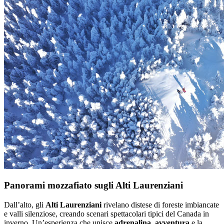
Panorami mozzafiato sugli Alti Laurenziani
Dall’alto, gli
Alti Laurenziani
rivelano distese di foreste imbiancate
e valli silenziose, creando scenari spettacolari tipici del Canada in
inverno. Un’esperienza che unisce
adrenalina
,
avventura
e la