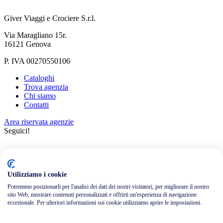
Giver Viaggi e Crociere S.r.l.
Via Maragliano 15r.
16121 Genova
P. IVA 00270550106
Cataloghi
Trova agenzia
Chi siamo
Contatti
Area riservata agenzie
Seguici!
Utilizziamo i cookie
Potremmo posizionarli per l'analisi dei dati dei nostri visitatori, per migliorare il nostro
sito Web, mostrare contenuti personalizzati e offrirti un'esperienza di navigazione
Informativa privacy
eccezionale. Per ulteriori informazioni sui cookie utilizziamo aprire le impostazioni.
Cookie policy
Credits