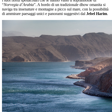
i suoi fiordi spettacolari che le hanno valso il soprannome di
“
Norvegia d’Arabia
”. A bordo di un tradizionale dhow omanita si
naviga tra insenature e montagne a picco sul mare, con la possibilità
di ammirare paesaggi unici e panorami suggestivi dal
Jebel Harim
.