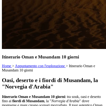
Itinerario Oman e Musandam 10 giorni
Home
>
Appuntamento con l'esplorazione
>
Itinerario Oman e
Musandam 10 giorni
Oasi, deserto e i fiordi di Musandam, la
"Norvegia d'Arabia"
Itinerario Oman e Musandam 10 giorni
: tra souk, oasi e deserto
fino ai
fiordi di Musandam
, la "
Norvegia d'Arabia
" dove
montagne e mare creano scenari mozzafiato. Il tour autentico Oman