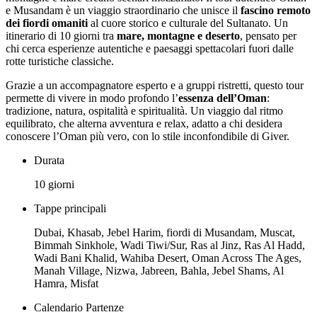
e Musandam è un viaggio straordinario che unisce il
fascino remoto
dei fiordi omaniti
al cuore storico e culturale del Sultanato. Un
itinerario di 10 giorni tra
mare, montagne e deserto
, pensato per
chi cerca esperienze autentiche e paesaggi spettacolari fuori dalle
rotte turistiche classiche.
Grazie a un accompagnatore esperto e a gruppi ristretti, questo tour
permette di vivere in modo profondo l’
essenza dell’Oman
:
tradizione, natura, ospitalità e spiritualità. Un viaggio dal ritmo
equilibrato, che alterna avventura e relax, adatto a chi desidera
conoscere l’Oman più vero, con lo stile inconfondibile di Giver.
Durata
10 giorni
Tappe principali
Dubai, Khasab, Jebel Harim, fiordi di Musandam, Muscat,
Bimmah Sinkhole, Wadi Tiwi/Sur, Ras al Jinz, Ras Al Hadd,
Wadi Bani Khalid, Wahiba Desert, Oman Across The Ages,
Manah Village, Nizwa, Jabreen, Bahla, Jebel Shams, Al
Hamra, Misfat
Calendario Partenze