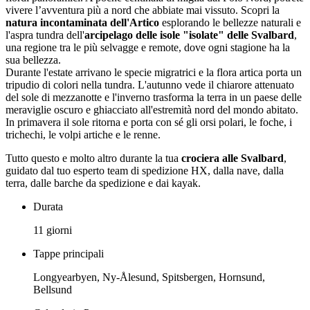
vivere l’avventura più a nord che abbiate mai vissuto. Scopri la
natura incontaminata dell'Artico
esplorando le bellezze naturali e
l'aspra tundra dell'
arcipelago delle isole "isolate" delle Svalbard
,
una regione tra le più selvagge e remote, dove ogni stagione ha la
sua bellezza.
Durante l'estate arrivano le specie migratrici e la flora artica porta un
tripudio di colori nella tundra. L'autunno vede il chiarore attenuato
del sole di mezzanotte e l'inverno trasforma la terra in un paese delle
meraviglie oscuro e ghiacciato all'estremità nord del mondo abitato.
In primavera il sole ritorna e porta con sé gli orsi polari, le foche, i
trichechi, le volpi artiche e le renne.
Tutto questo e molto altro durante la tua
crociera alle Svalbard
,
guidato dal tuo esperto team di spedizione HX, dalla nave, dalla
terra, dalle barche da spedizione e dai kayak.
Durata
11 giorni
Tappe principali
Longyearbyen, Ny-Ålesund, Spitsbergen, Hornsund,
Bellsund