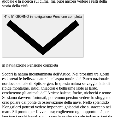
globale e la ricerca sul clima, ma puoi ancora vedere i resti della
storia della città.
4° e 5° GIORNO
in navigazione
Pensione completa
in navigazione
Pensione completa
Scopri la natura incontaminata dell'Artico. Nei prossimi tre giorni
esplorerai le bellezze naturali e l'aspra tundra del Parco nazionale
nordoccidentale di Spitsbergen. In questa natura selvaggia fatta di
ripide montagne, rigidi ghiacciai e bellissime isole al largo,
cercheremo gli animali dell'Artico: balene, foche, trichechi e renne.
Se siamo davvero fortunati, potremmo persino vedere lo sfuggente
orso polare dal ponte di osservazione della nave. Nello splendido
Kongsfjord potresti vedere imponenti ghiacciai che si staccano nel
mare. Sii pronto per l'avventura; coglieremo ogni opportunità per
lanciare i nostri kayak o utilizzare le nostre piccole imbarcazioni da