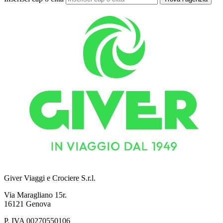
Giver Viaggi e Crociere S.r.l.
Via Maragliano 15r.
16121 Genova
P. IVA 00270550106