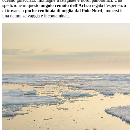
oceano ghiacciato, montagne frastagliate e fiordi panoramici. Una
spedizione in questo
angolo remoto dell’Artico
regala l’esperienza
di trovarsi a
poche centinaia di miglia dal Polo Nord
, immersi in
una natura selvaggia e incontaminata.