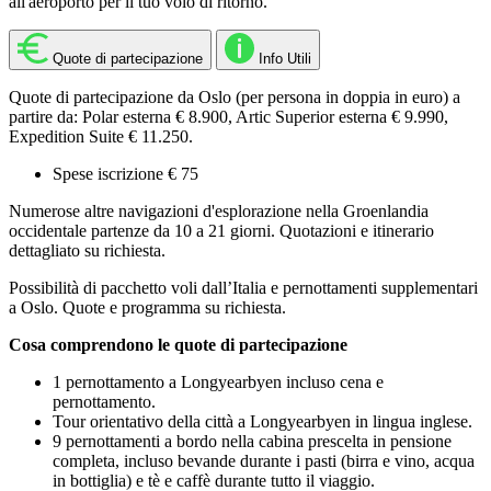
all'aeroporto per il tuo volo di ritorno.
Quote di partecipazione
Info Utili
Quote di partecipazione da Oslo (per persona in doppia in euro) a
partire da: Polar esterna € 8.900, Artic Superior esterna € 9.990,
Expedition Suite € 11.250.
Spese iscrizione € 75
Numerose altre navigazioni d'esplorazione nella Groenlandia
occidentale partenze da 10 a 21 giorni. Quotazioni e itinerario
dettagliato su richiesta.
Possibilità di pacchetto voli dall’Italia e pernottamenti supplementari
a Oslo. Quote e programma su richiesta.
Cosa comprendono le quote di partecipazione
1 pernottamento a Longyearbyen incluso cena e
pernottamento.
Tour orientativo della città a Longyearbyen in lingua inglese.
9 pernottamenti a bordo nella cabina prescelta in pensione
completa, incluso bevande durante i pasti (birra e vino, acqua
in bottiglia) e tè e caffè durante tutto il viaggio.